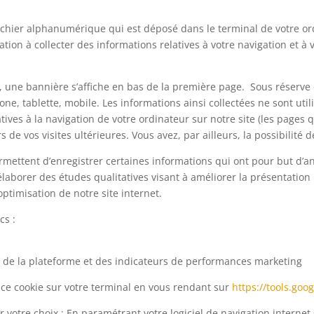
 fichier alphanumérique qui est déposé dans le terminal de votre or
cation à collecter des informations relatives à votre navigation et 
r, une bannière s’affiche en bas de la première page. Sous réserve 
e, tablette, mobile. Les informations ainsi collectées ne sont uti
atives à la navigation de votre ordinateur sur notre site (les pages 
rs de vos visites ultérieures. Vous avez, par ailleurs, la possibilité
rmettent d’enregistrer certaines informations qui ont pour but d’an
laborer des études qualitatives visant à améliorer la présentation n
’optimisation de notre site internet.
cs :
ce de la plateforme et des indicateurs de performances marketing
e ce cookie sur votre terminal en vous rendant sur
https://tools.goo
 votre choix : En paramétrant votre logiciel de navigation internet