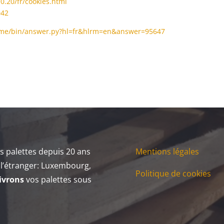
0.20/fr/cookies.html
042
rome/bin/answer.py?hl=fr&hlrm=en&answer=95647
s palettes depuis 20 ans
Mentions légales
à l’étranger: Luxembourg,
Politique de cookies
livrons
vos palettes sous