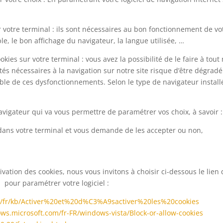
 votre terminal : ils sont nécessaires au bon fonctionnement de vot
e, le bon affichage du navigateur, la langue utilisée, …
kies sur votre terminal : vous avez la possibilité de le faire à tout
 nécessaires à la navigation sur notre site risque d’être dégradé (d
ble de ces dysfonctionnements. Selon le type de navigateur installé 
navigateur qui va vous permettre de paramétrer vos choix, à savoir :
 dans votre terminal et vous demande de les accepter ou non,
vation des cookies, nous vous invitons à choisir ci-dessous le lien 
ns pour paramétrer votre logiciel :
org/fr/kb/Activer%20et%20d%C3%A9sactiver%20les%20cookies
ows.microsoft.com/fr-FR/windows-vista/Block-or-allow-cookies