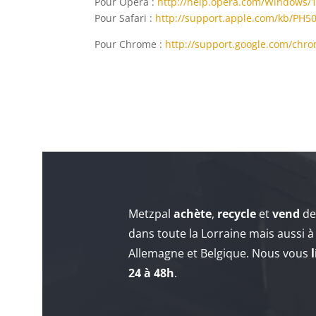
Pour Opéra :
http://help.opera.com/Windows/1
Pour Safari :
http://support.apple.com/kb/PH5
Pour Chrome :
http://support.google.com/ch
Metzpal
achète
,
recycle
et
vend
de
dans toute la Lorraine mais aussi 
Allemagne et Belgique. Nous vous
24 à 48h
.