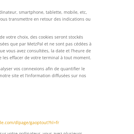
dinateur, smartphone, tablette, mobile, etc,
à vous transmettre en retour des indications ou
de votre choix, des cookies seront stockés
lisées que par MetzPal et ne sont pas cédées à
que vous avez consultées, la date et l’heure de
 de les effacer de votre terminal à tout moment.
alyser vos connexions afin de quantifier le
otre site et l’information diffusées sur nos
gle.com/dlpage/gaoptout?hl=fr
 sur votre ordinateur, vous avez plusieurs